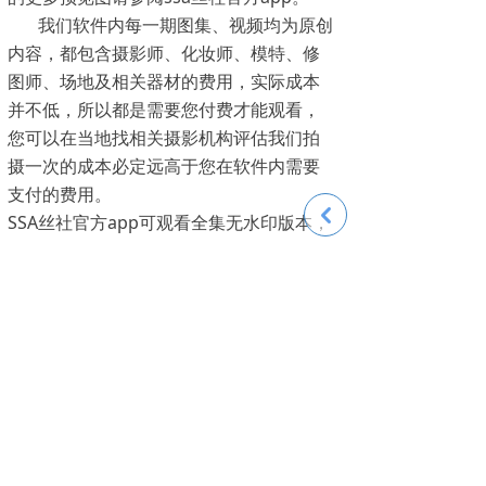
我们软件内每一期图集、视频均为原创
内容，都包含摄影师、化妆师、模特、修
图师、场地及相关器材的费用，实际成本
并不低，所以都是需要您付费才能观看，
您可以在当地找相关摄影机构评估我们拍
摄一次的成本必定远高于您在软件内需要
支付的费用。
낒
SSA丝社官方app可观看全集无水印版本，
为防止盗图侵权，下载的压缩包依然有水
印，高清：88积分，超清：188积分，1元
=10积分，开通会员更划算哟。
高清版本【分辨率】3327 X 5000 【文件
大小】2M左右/张 【数量】99+张/套
【售价】88积分（8.8元）
超清版本【分辨率】5504 X 8256 【文件
大小】10M左右/张 【数量】99+张/套
【售价】188积分（18.8元）